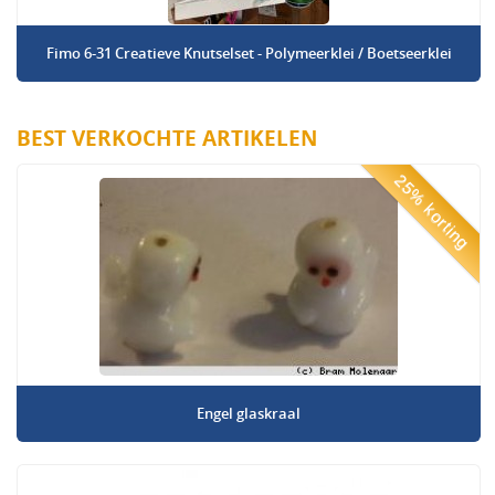
Fimo 6-31 Creatieve Knutselset - Polymeerklei / Boetseerklei
BEST VERKOCHTE ARTIKELEN
25% korting
Engel glaskraal