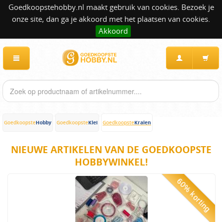
Goedkoopstehobby.nl maakt gebruik van cookies. Bezoek je
onze site, dan ga je akkoord met het plaatsen van cookies.
Akkoord
Hobby
Klei
Kralen
Goedkoopste
Goedkoopste
Goedkoopste
NIEUWE ARTIKELEN VAN DE GOEDKOOPSTE
HOBBYWINKEL!
60% korting