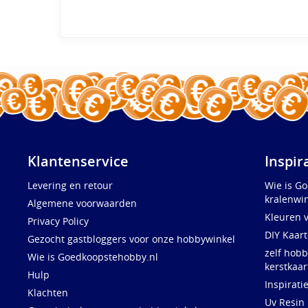
Klantenservice
Inspir
Levering en retour
Wie is G
kralenwin
Algemene voorwaarden
Kleuren 
Privacy Policy
DIY Kaar
Gezocht gastbloggers voor onze hobbywinkel
zelf hobb
Wie is Goedkoopstehobby.nl
kerstkaar
Hulp
Inspirati
Klachten
Uv Resin