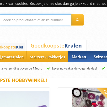
ik van cookies. Bezoek je onze site, dan ga je akkoord met het 
Kralen
Goedkoopste
dkoopste
Klei
Merken
Seizoe
ijgmaterialen
Starters - Pakketjes
tis verzending boven de 75euro
Levering vaak al de volgende dag!
PSTE HOBBYWINKEL!
60