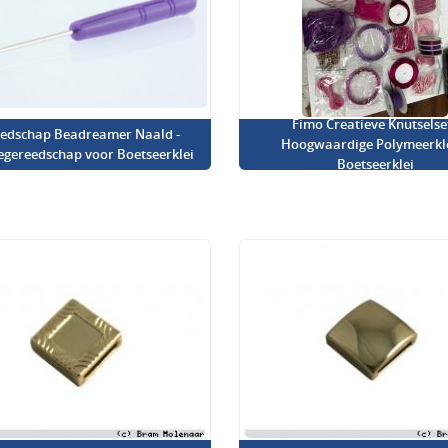
Fimo Creatieve Knutselset
edschap Beadreamer Naald -
Hoogwaardige Polymeerkl
iegereedschap voor Boetseerklei
Boetseerklei