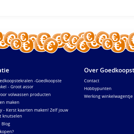
atie
Over Goedkoopst
oedkoopstekralen -Goedkoopste
Contact
kel - Groot assor
Hobbypunten
voor volwassen producten
Werking winkelwagentje
ten maken
y - Kerst kaarten maken! Zelf jouw
t knutselen
e Blog
 kopen?