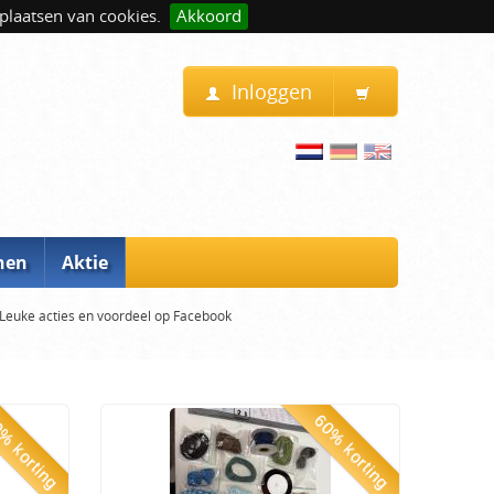
plaatsen van cookies.
Akkoord
Inloggen
nen
Aktie
Leuke acties en voordeel op Facebook
% korting
60% korting