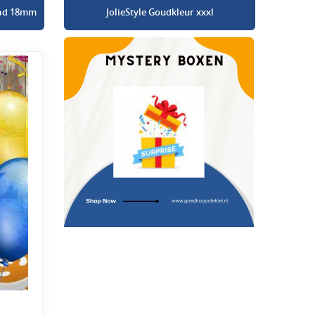
glad 18mm
JolieStyle Goudkleur xxxl