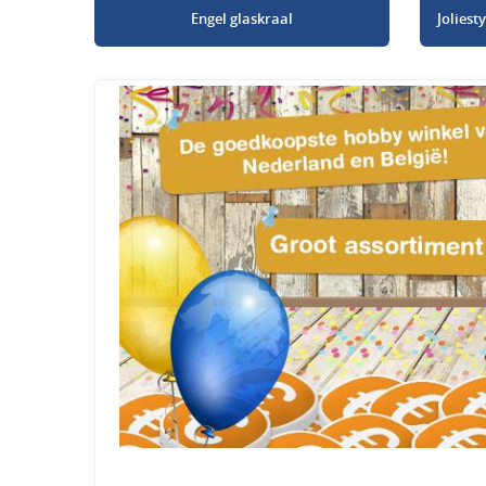
Engel glaskraal
Jolies