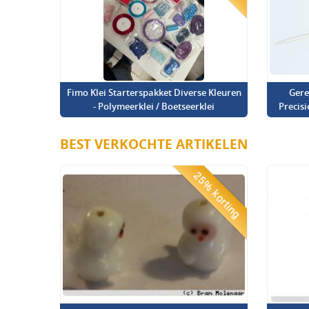
Fimo Klei Starterspakket Diverse Kleuren
Gere
- Polymeerklei / Boetseerklei
Precis
BEST VERKOCHTE ARTIKELEN
25% korting