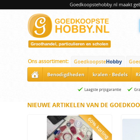
Goedkoopstehobby.nl maakt gebru
Ons assortiment:
Goedkoopste
Hobby
Goe
Benodigdheden
kralen - Bedels
R
Laagste prijsgarantie
Gra
NIEUWE ARTIKELEN VAN DE GOEDKOO
60% korting