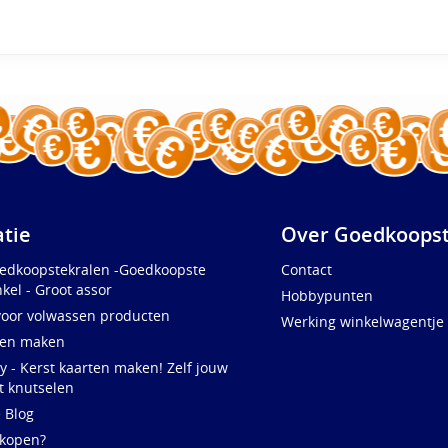
atie
Over Goedkoopst
oedkoopstekralen -Goedkoopste
Contact
kel - Groot assor
Hobbypunten
voor volwassen producten
Werking winkelwagentje
ten maken
y - Kerst kaarten maken! Zelf jouw
t knutselen
e Blog
 kopen?