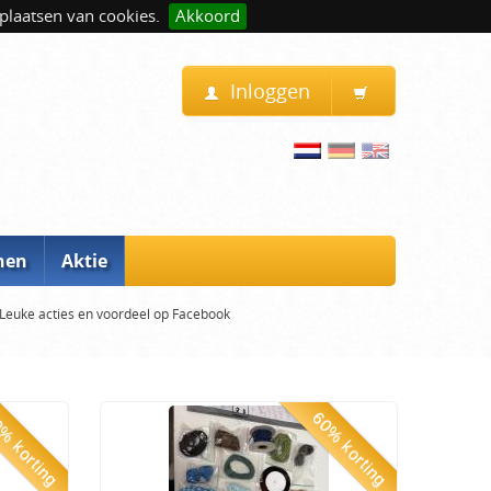
plaatsen van cookies.
Akkoord
Inloggen
nen
Aktie
Leuke acties en voordeel op Facebook
% korting
60% korting