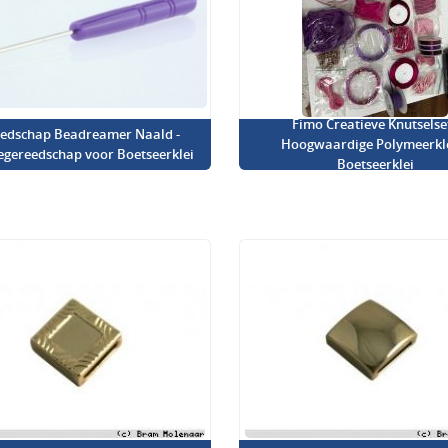
Fimo Creatieve Knutselset
edschap Beadreamer Naald -
Hoogwaardige Polymeerkl
iegereedschap voor Boetseerklei
Boetseerklei