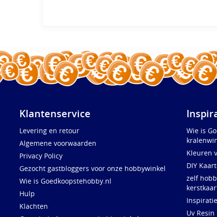
Klantenservice
Inspir
Levering en retour
Wie is G
kralenwin
Algemene voorwaarden
Kleuren 
Privacy Policy
DIY Kaar
Gezocht gastbloggers voor onze hobbywinkel
zelf hobb
Wie is Goedkoopstehobby.nl
kerstkaar
Hulp
Inspirati
Klachten
Uv Resin