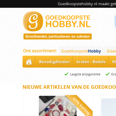
Goedkoopstehobby.nl maakt gebru
Ons assortiment:
Goedkoopste
Hobby
Goe
Benodigdheden
kralen - Bedels
R
Laagste prijsgarantie
Gra
NIEUWE ARTIKELEN VAN DE GOEDKOO
60% korting