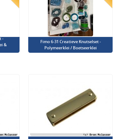
 -
Fimo 6-31 Creatieve Knutselset -
ei &
Polymeerklei / Boetseerklei