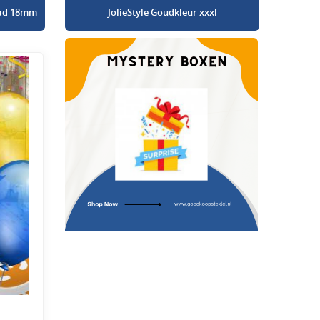
glad 18mm
JolieStyle Goudkleur xxxl