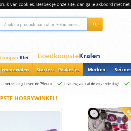
ik van cookies. Bezoek je onze site, dan ga je akkoord met het 
Kralen
Goedkoopste
dkoopste
Klei
Merken
Seizoe
ijgmaterialen
Starters - Pakketjes
tis verzending boven de 75euro
Levering vaak al de volgende dag!
PSTE HOBBYWINKEL!
60