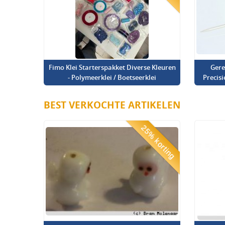
Fimo Klei Starterspakket Diverse Kleuren
Gere
- Polymeerklei / Boetseerklei
Precis
BEST VERKOCHTE ARTIKELEN
25% korting