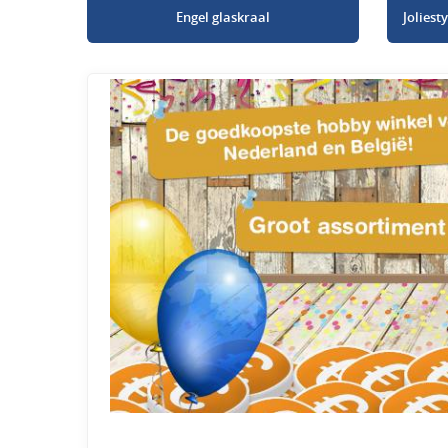
Engel glaskraal
Jolies