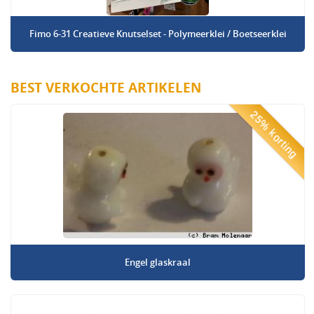
Fimo 6-31 Creatieve Knutselset - Polymeerklei / Boetseerklei
BEST VERKOCHTE ARTIKELEN
25% korting
Engel glaskraal