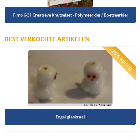
Fimo 6-31 Creatieve Knutselset - Polymeerklei / Boetseerklei
BEST VERKOCHTE ARTIKELEN
25% korting
Engel glaskraal