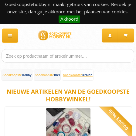
Goedkoopstehobby.nl maakt gebruik van cookies. Bezoek je
onze site, dan ga je akkoord met het plaatsen van cookies.
Akkoord
Hobby
Klei
Kralen
Goedkoopste
Goedkoopste
Goedkoopste
NIEUWE ARTIKELEN VAN DE GOEDKOOPSTE
HOBBYWINKEL!
60% korting