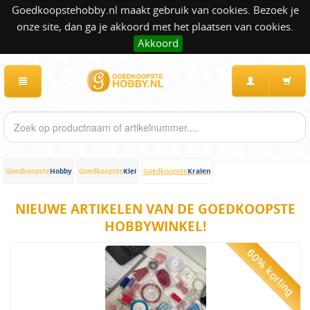
Goedkoopstehobby.nl maakt gebruik van cookies. Bezoek je
onze site, dan ga je akkoord met het plaatsen van cookies.
Akkoord
Hobby
Klei
Kralen
Goedkoopste
Goedkoopste
Goedkoopste
NIEUWE ARTIKELEN VAN DE GOEDKOOPSTE
HOBBYWINKEL!
60% korting