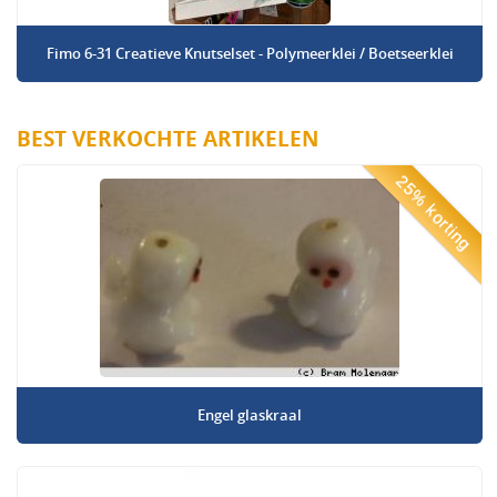
Fimo 6-31 Creatieve Knutselset - Polymeerklei / Boetseerklei
BEST VERKOCHTE ARTIKELEN
25% korting
Engel glaskraal