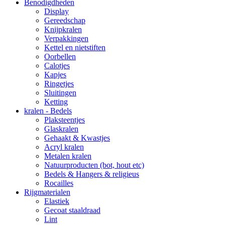
Benodigdheden
Display
Gereedschap
Knijpkralen
Verpakkingen
Kettel en nietstiften
Oorbellen
Calotjes
Kapjes
Ringetjes
Sluitingen
Ketting
kralen - Bedels
Plaksteentjes
Glaskralen
Gehaakt & Kwastjes
Acryl kralen
Metalen kralen
Natuurproducten (bot, hout etc)
Bedels & Hangers & religieus
Rocailles
Rijgmaterialen
Elastiek
Gecoat staaldraad
Lint