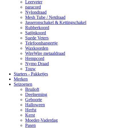
Leerveter
paracord
Nylondraad
Mesh Tube / Netdraad
Jasseronschakel & Kettingschakel
Rubberkoord
Satijnkoord
Suede Veters
Telefoonhangertje
Waxkoorden
WireWire metaaldraad
Hempcord
Nymo Draad
Touw
Starters - Pakketjes
Merken
Seizoenen
Bruiloft
Deelneming
Geboorte
Halloween
Herfst
Kerst
Moeder-Vaderdag
Pasen