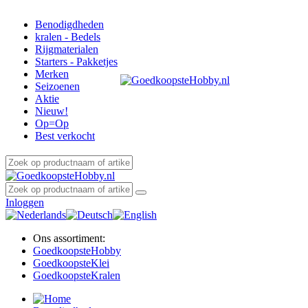
Benodigdheden
kralen - Bedels
Rijgmaterialen
Starters - Pakketjes
Merken
Seizoenen
Aktie
Nieuw!
Op=Op
Best verkocht
Inloggen
Ons assortiment:
Goedkoopste
Hobby
Goedkoopste
Klei
Goedkoopste
Kralen