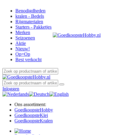
Benodigdheden
kralen - Bedels
Rijgmaterialen
Starters - Pakketjes
Merken
Seizoenen
Aktie
Nieuw!
Op=Op
Best verkocht
Inloggen
Ons assortiment:
Goedkoopste
Hobby
Goedkoopste
Klei
Goedkoopste
Kralen