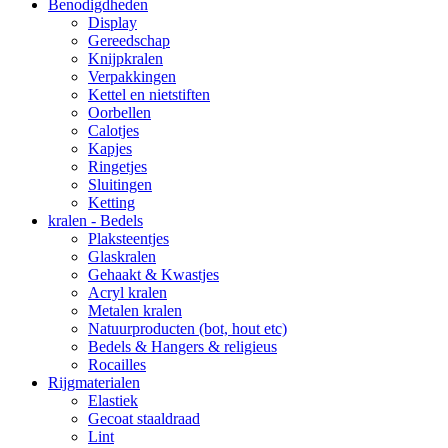
Benodigdheden
Display
Gereedschap
Knijpkralen
Verpakkingen
Kettel en nietstiften
Oorbellen
Calotjes
Kapjes
Ringetjes
Sluitingen
Ketting
kralen - Bedels
Plaksteentjes
Glaskralen
Gehaakt & Kwastjes
Acryl kralen
Metalen kralen
Natuurproducten (bot, hout etc)
Bedels & Hangers & religieus
Rocailles
Rijgmaterialen
Elastiek
Gecoat staaldraad
Lint