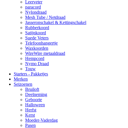
Leerveter
paracord
Nylondraad
Mesh Tube / Netdraad
Jasseronschakel & Kettingschakel
Rubberkoord
Satijnkoord
Suede Veters
Telefoonhangertje
Waxkoorden
WireWire metaaldraad
Hempcord
Nymo Draad
Touw
Starters - Pakketjes
Merken
Seizoenen
Bruiloft
Deelneming
Geboorte
Halloween
Herfst
Kerst
Moeder-Vaderdag
Pasen