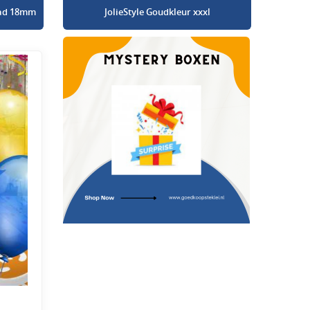
glad 18mm
JolieStyle Goudkleur xxxl