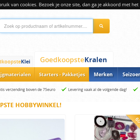
ik van cookies. Bezoek je onze site, dan ga je akkoord met het 
Kralen
Goedkoopste
dkoopste
Klei
Merken
Seizoe
ijgmaterialen
Starters - Pakketjes
tis verzending boven de 75euro
Levering vaak al de volgende dag!
PSTE HOBBYWINKEL!
60