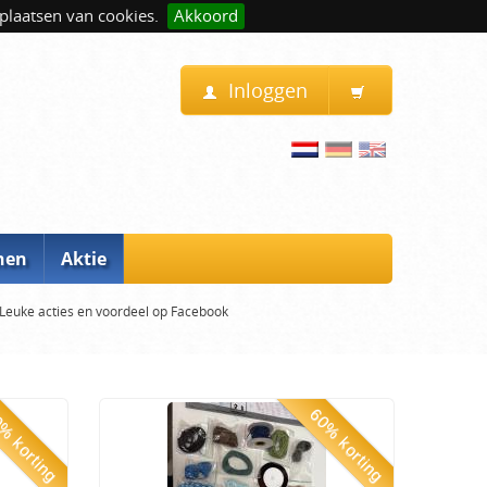
plaatsen van cookies.
Akkoord
Inloggen
nen
Aktie
Leuke acties en voordeel op Facebook
% korting
60% korting