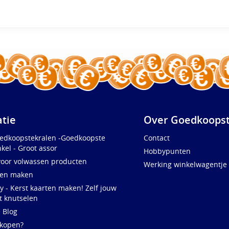
atie
Over Goedkoopst
oedkoopstekralen -Goedkoopste
Contact
kel - Groot assor
Hobbypunten
voor volwassen producten
Werking winkelwagentje
ten maken
y - Kerst kaarten maken! Zelf jouw
t knutselen
e Blog
 kopen?