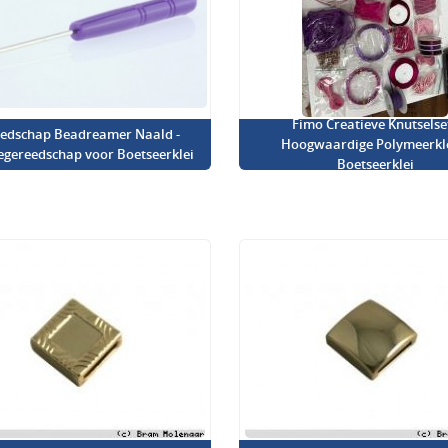
Fimo Creatieve Knutselset
edschap Beadreamer Naald -
Hoogwaardige Polymeerkl
iegereedschap voor Boetseerklei
Boetseerklei