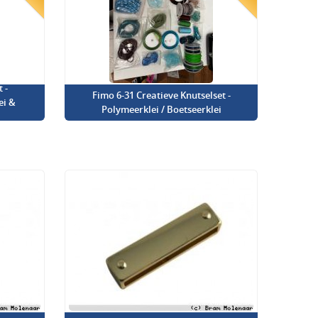
 -
Fimo 6-31 Creatieve Knutselset -
ei &
Polymeerklei / Boetseerklei