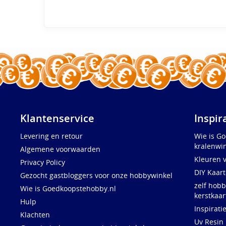
Klantenservice
Inspir
Levering en retour
Wie is G
kralenwin
Algemene voorwaarden
Kleuren 
Privacy Policy
DIY Kaar
Gezocht gastbloggers voor onze hobbywinkel
zelf hobb
Wie is Goedkoopstehobby.nl
kerstkaar
Hulp
Inspirati
Klachten
Uv Resin