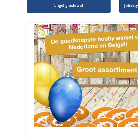
Engel glaskraal
Jolies