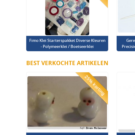
Fimo Klei Starterspakket Diverse Kleuren
Gere
- Polymeerklei / Boetseerklei
Precis
BEST VERKOCHTE ARTIKELEN
25% korting