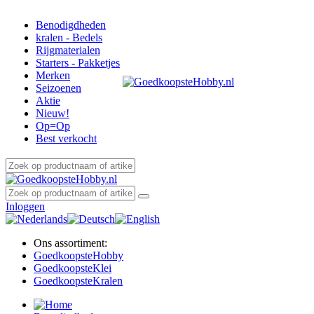
Benodigdheden
kralen - Bedels
Rijgmaterialen
Starters - Pakketjes
Merken
Seizoenen
Aktie
Nieuw!
Op=Op
Best verkocht
Inloggen
Ons assortiment:
Goedkoopste
Hobby
Goedkoopste
Klei
Goedkoopste
Kralen