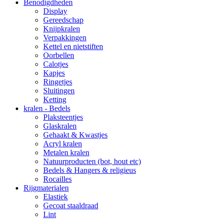
Benodigdheden
Display
Gereedschap
Knijpkralen
Verpakkingen
Kettel en nietstiften
Oorbellen
Calotjes
Kapjes
Ringetjes
Sluitingen
Ketting
kralen - Bedels
Plaksteentjes
Glaskralen
Gehaakt & Kwastjes
Acryl kralen
Metalen kralen
Natuurproducten (bot, hout etc)
Bedels & Hangers & religieus
Rocailles
Rijgmaterialen
Elastiek
Gecoat staaldraad
Lint