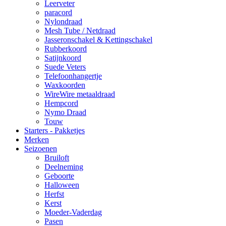
Leerveter
paracord
Nylondraad
Mesh Tube / Netdraad
Jasseronschakel & Kettingschakel
Rubberkoord
Satijnkoord
Suede Veters
Telefoonhangertje
Waxkoorden
WireWire metaaldraad
Hempcord
Nymo Draad
Touw
Starters - Pakketjes
Merken
Seizoenen
Bruiloft
Deelneming
Geboorte
Halloween
Herfst
Kerst
Moeder-Vaderdag
Pasen