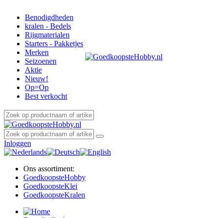
Benodigdheden
kralen - Bedels
Rijgmaterialen
Starters - Pakketjes
Merken
Seizoenen
Aktie
Nieuw!
Op=Op
Best verkocht
Inloggen
Ons assortiment:
Goedkoopste
Hobby
Goedkoopste
Klei
Goedkoopste
Kralen