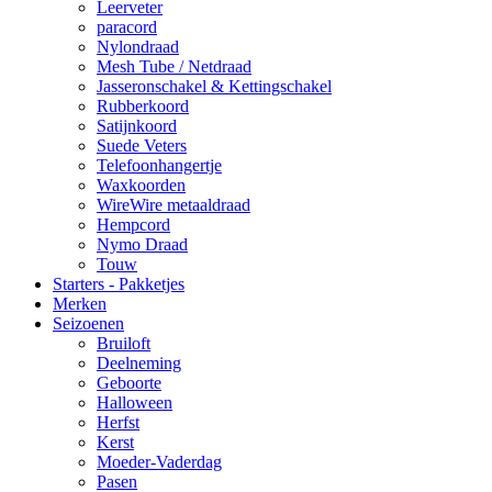
Leerveter
paracord
Nylondraad
Mesh Tube / Netdraad
Jasseronschakel & Kettingschakel
Rubberkoord
Satijnkoord
Suede Veters
Telefoonhangertje
Waxkoorden
WireWire metaaldraad
Hempcord
Nymo Draad
Touw
Starters - Pakketjes
Merken
Seizoenen
Bruiloft
Deelneming
Geboorte
Halloween
Herfst
Kerst
Moeder-Vaderdag
Pasen