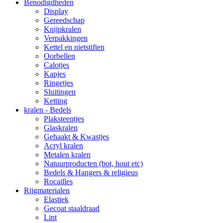
Benodigdheden
Display
Gereedschap
Knijpkralen
Verpakkingen
Kettel en nietstiften
Oorbellen
Calotjes
Kapjes
Ringetjes
Sluitingen
Ketting
kralen - Bedels
Plaksteentjes
Glaskralen
Gehaakt & Kwastjes
Acryl kralen
Metalen kralen
Natuurproducten (bot, hout etc)
Bedels & Hangers & religieus
Rocailles
Rijgmaterialen
Elastiek
Gecoat staaldraad
Lint