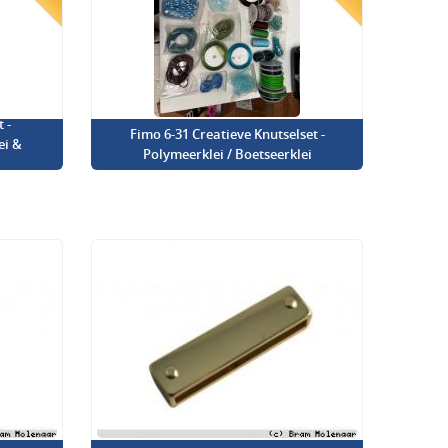
 -
Fimo 6-31 Creatieve Knutselset -
ei &
Polymeerklei / Boetseerklei