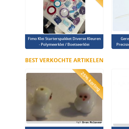
Fimo Klei Starterspakket Diverse Kleuren
Gere
- Polymeerklei / Boetseerklei
Precis
BEST VERKOCHTE ARTIKELEN
25% korting