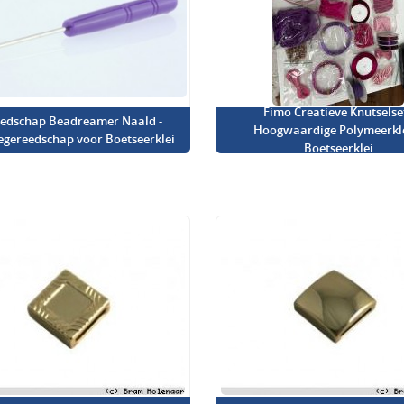
Fimo Creatieve Knutselset
edschap Beadreamer Naald -
Hoogwaardige Polymeerkl
iegereedschap voor Boetseerklei
Boetseerklei