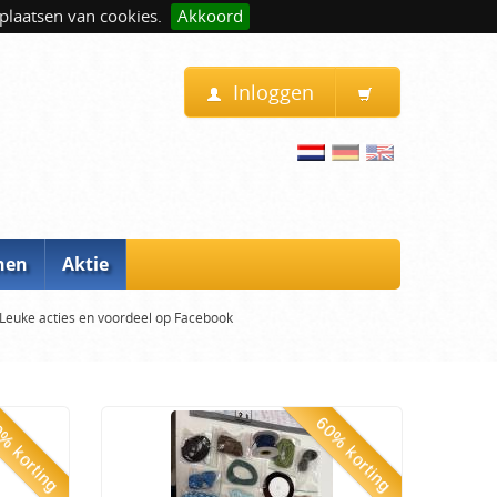
plaatsen van cookies.
Akkoord
Inloggen
nen
Aktie
Leuke acties en voordeel op Facebook
% korting
60% korting