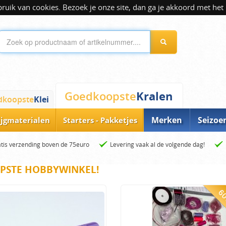
ik van cookies. Bezoek je onze site, dan ga je akkoord met het 
Kralen
Goedkoopste
dkoopste
Klei
Merken
Seizoe
ijgmaterialen
Starters - Pakketjes
tis verzending boven de 75euro
Levering vaak al de volgende dag!
PSTE HOBBYWINKEL!
60