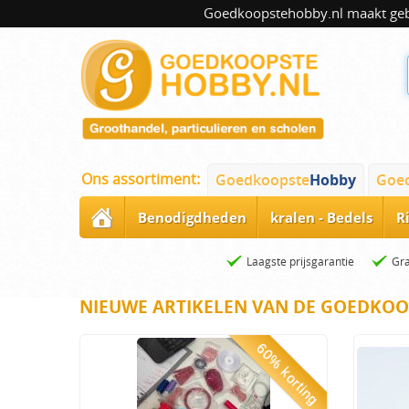
Goedkoopstehobby.nl maakt gebru
Ons assortiment:
Goedkoopste
Hobby
Goe
Benodigdheden
kralen - Bedels
R
Laagste prijsgarantie
Gra
NIEUWE ARTIKELEN VAN DE GOEDKOO
60% korting