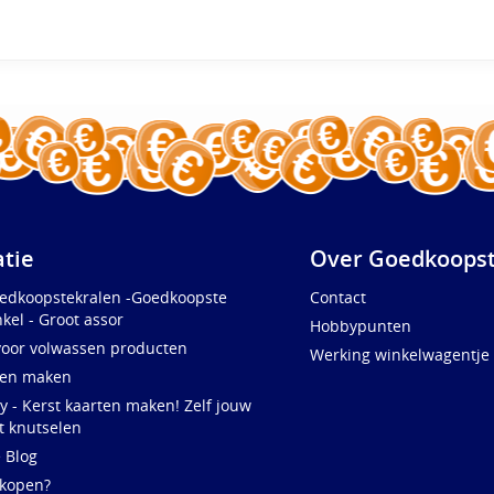
atie
Over Goedkoopst
oedkoopstekralen -Goedkoopste
Contact
kel - Groot assor
Hobbypunten
voor volwassen producten
Werking winkelwagentje
ten maken
y - Kerst kaarten maken! Zelf jouw
t knutselen
e Blog
 kopen?