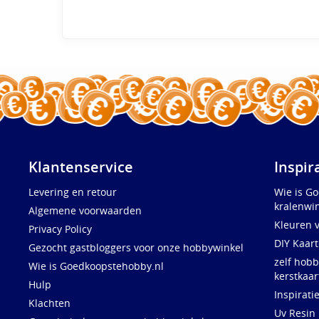
Klantenservice
Inspir
Levering en retour
Wie is G
kralenwin
Algemene voorwaarden
Kleuren 
Privacy Policy
DIY Kaar
Gezocht gastbloggers voor onze hobbywinkel
zelf hobb
Wie is Goedkoopstehobby.nl
kerstkaar
Hulp
Inspirati
Klachten
Uv Resin