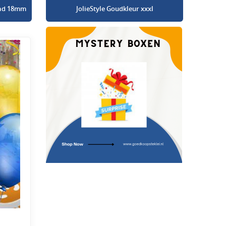
glad 18mm
JolieStyle Goudkleur xxxl