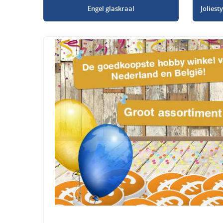
Engel glaskraal
Jolies