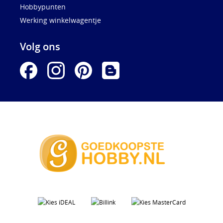
Hobbypunten
Werking winkelwagentje
Volg ons