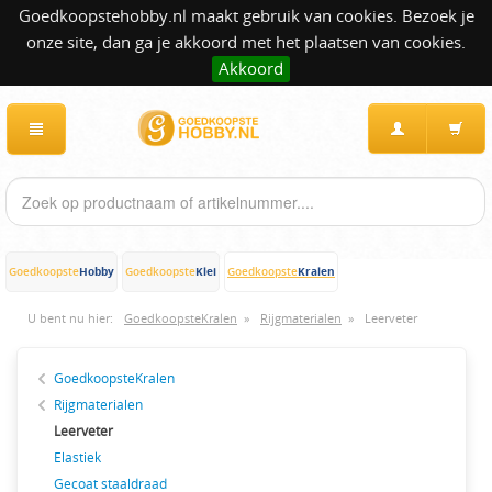
Goedkoopstehobby.nl maakt gebruik van cookies. Bezoek je
onze site, dan ga je akkoord met het plaatsen van cookies.
Akkoord
Hobby
Klei
Kralen
Goedkoopste
Goedkoopste
Goedkoopste
U bent nu hier:
GoedkoopsteKralen
»
Rijgmaterialen
»
Leerveter
GoedkoopsteKralen
Rijgmaterialen
Leerveter
Elastiek
Gecoat staaldraad