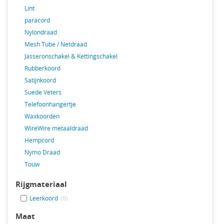
Lint
paracord
Nylondraad
Mesh Tube / Netdraad
Jasseronschakel & Kettingschakel
Rubberkoord
Satijnkoord
Suede Veters
Telefoonhangertje
Waxkoorden
WireWire metaaldraad
Hempcord
Nymo Draad
Touw
Rijgmateriaal
Leerkoord
(6)
Maat