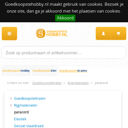
Goedkoopstehobby.nl maakt gebruik van cookies. Bezoek je
onze site, dan ga je akkoord met het plaatsen van cookies.
Akkoord
Hobby
Klei
Kralen
Goedkoopste
Goedkoopste
Goedkoopste
U bent nu hier:
GoedkoopsteKralen
»
Rijgmaterialen
»
paracord
GoedkoopsteKralen
Rijgmaterialen
paracord
Elastiek
Gecoat staaldraad