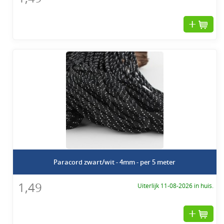
Paracord zwart/wit - 4mm - per 5 meter
1,49
Uiterlijk 11-08-2026 in huis.