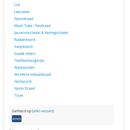
Lint
Leerveter
Nylondraad
Mesh Tube / Netdraad
Jasseronschakel & Kettingschakel
Rubberkoord
Satijnkoord
Suede Veters
Telefoonhangertje
Waxkoorden
WireWire metaaldraad
Hempcord
Nymo Draad
Touw
Gefilterd op (
alles wissen
):
4mm