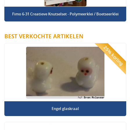
Fimo 6-31 Creatieve Knutselset - Polymeerklei / Boetseerklei
BEST VERKOCHTE ARTIKELEN
25% korting
Engel glaskraal