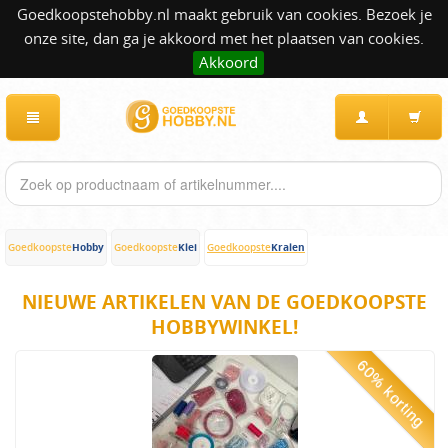
Goedkoopstehobby.nl maakt gebruik van cookies. Bezoek je
onze site, dan ga je akkoord met het plaatsen van cookies.
Akkoord
Hobby
Klei
Kralen
Goedkoopste
Goedkoopste
Goedkoopste
NIEUWE ARTIKELEN VAN DE GOEDKOOPSTE
HOBBYWINKEL!
60% korting