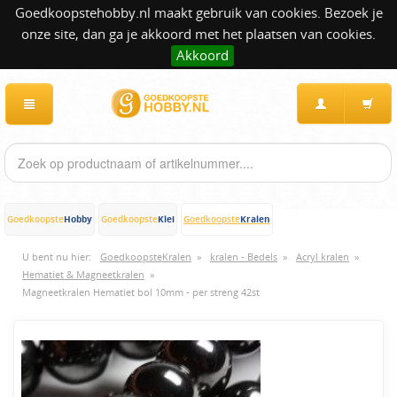
Goedkoopstehobby.nl maakt gebruik van cookies. Bezoek je
onze site, dan ga je akkoord met het plaatsen van cookies.
Akkoord
Hobby
Klei
Kralen
Goedkoopste
Goedkoopste
Goedkoopste
U bent nu hier:
GoedkoopsteKralen
»
kralen - Bedels
»
Acryl kralen
»
Hematiet & Magneetkralen
»
Magneetkralen Hematiet bol 10mm - per streng 42st