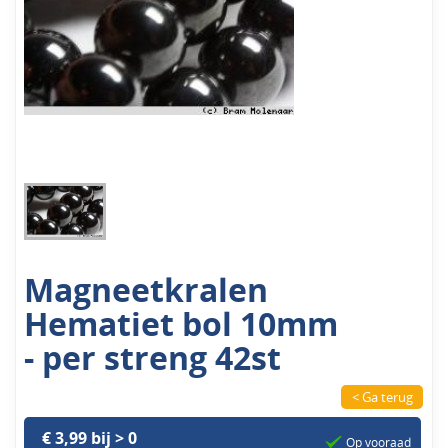
Magneetkralen
Hematiet bol 10mm
- per streng 42st
< Ga terug
€ 3,99 bij > 0
Op vooraad