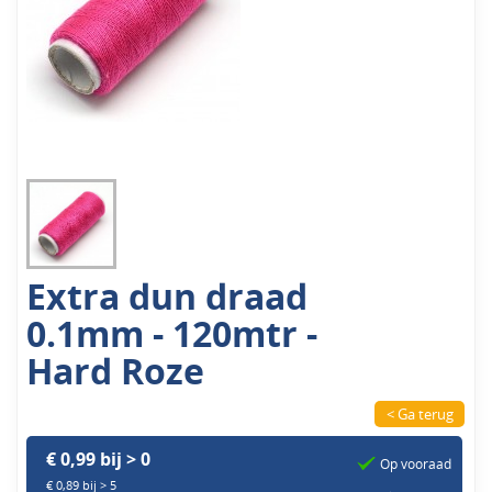
Extra dun draad
0.1mm - 120mtr -
Hard Roze
< Ga terug
€ 0,99 bij > 0
Op vooraad
€ 0,89 bij > 5