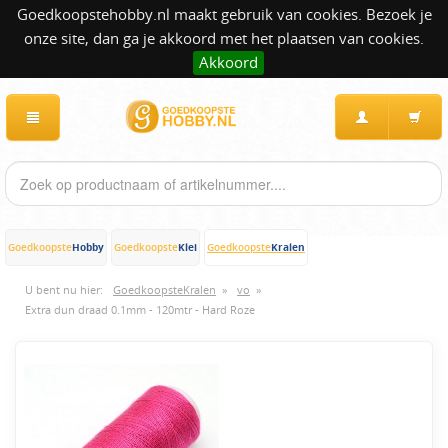
Goedkoopstehobby.nl maakt gebruik van cookies. Bezoek je
onze site, dan ga je akkoord met het plaatsen van cookies.
Akkoord
Hobby
Klei
Kralen
Goedkoopste
Goedkoopste
Goedkoopste
U bent nu hier:
GoedkoopsteKralen
»
vo
»
Extra dun draad 0.1mm - 120mtr - Hard Roze