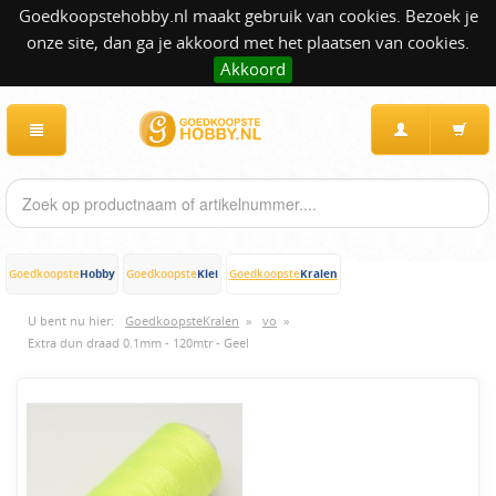
Goedkoopstehobby.nl maakt gebruik van cookies. Bezoek je
onze site, dan ga je akkoord met het plaatsen van cookies.
Akkoord
Hobby
Klei
Kralen
Goedkoopste
Goedkoopste
Goedkoopste
U bent nu hier:
GoedkoopsteKralen
»
vo
»
Extra dun draad 0.1mm - 120mtr - Geel