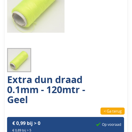
Extra dun draad
0.1mm - 120mtr -
Geel
< Ga terug
€ 0,99 bij > 0
Op vooraad
€ 0,89 bij > 5