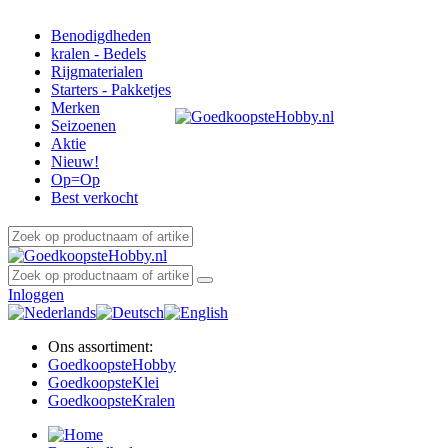
Benodigdheden
kralen - Bedels
Rijgmaterialen
Starters - Pakketjes
Merken
Seizoenen
Aktie
Nieuw!
Op=Op
Best verkocht
Inloggen
Ons assortiment:
Goedkoopste
Hobby
Goedkoopste
Klei
Goedkoopste
Kralen