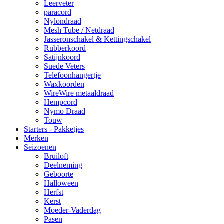
Leerveter
paracord
Nylondraad
Mesh Tube / Netdraad
Jasseronschakel & Kettingschakel
Rubberkoord
Satijnkoord
Suede Veters
Telefoonhangertje
Waxkoorden
WireWire metaaldraad
Hempcord
Nymo Draad
Touw
Starters - Pakketjes
Merken
Seizoenen
Bruiloft
Deelneming
Geboorte
Halloween
Herfst
Kerst
Moeder-Vaderdag
Pasen