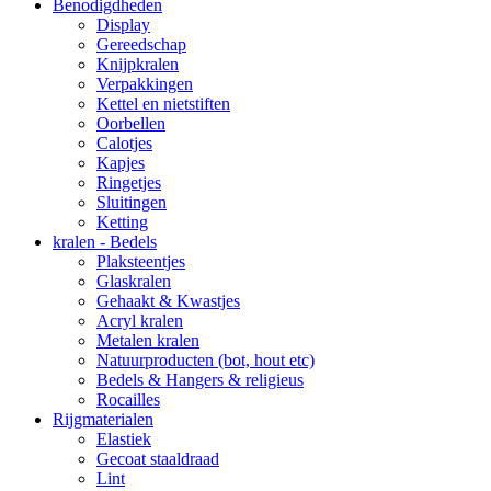
Benodigdheden
Display
Gereedschap
Knijpkralen
Verpakkingen
Kettel en nietstiften
Oorbellen
Calotjes
Kapjes
Ringetjes
Sluitingen
Ketting
kralen - Bedels
Plaksteentjes
Glaskralen
Gehaakt & Kwastjes
Acryl kralen
Metalen kralen
Natuurproducten (bot, hout etc)
Bedels & Hangers & religieus
Rocailles
Rijgmaterialen
Elastiek
Gecoat staaldraad
Lint