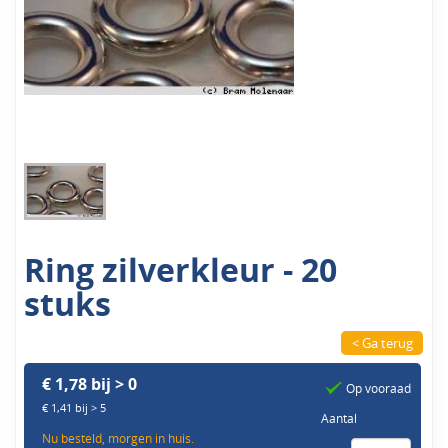
Ring zilverkleur - 20
stuks
< Ga terug
€ 1,78 bij > 0
Op vooraad
€ 1,41 bij > 5
Aantal
Nu besteld, morgen in huis.