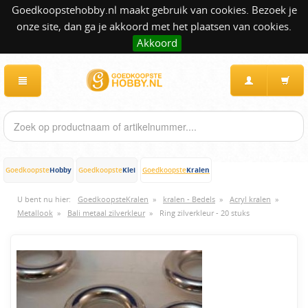
Goedkoopstehobby.nl maakt gebruik van cookies. Bezoek je
onze site, dan ga je akkoord met het plaatsen van cookies.
Akkoord
Hobby
Klei
Kralen
Goedkoopste
Goedkoopste
Goedkoopste
U bent nu hier:
GoedkoopsteKralen
»
kralen - Bedels
»
Acryl kralen
»
Metallook
»
Bali metaal zilverkleur
»
Ring zilverkleur - 20 stuks