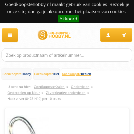
Goedkoopstehobby.nl maakt gebruik van cookies. Bezoek je
onze site, dan ga je akkoord met het plaatsen van cookies.
Akkoord
Hobby
Klei
Kralen
Goedkoopste
Goedkoopste
Goedkoopste
U bent nu hier:
GoedkoopsteKralen
»
Onderdelen
»
Onderdelen op kleur
»
Zilverkleurige onderdelen
»
Haak zilver (04781410) per 10 stuks