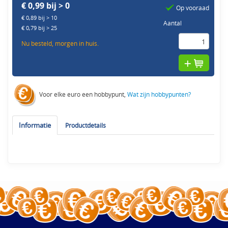
€ 0,99 bij > 0
Op vooraad
€ 0,89 bij > 10
Aantal
€ 0,79 bij > 25
Nu besteld, morgen in huis.
Voor elke euro een hobbypunt,
Wat zijn hobbypunten?
Informatie
Productdetails