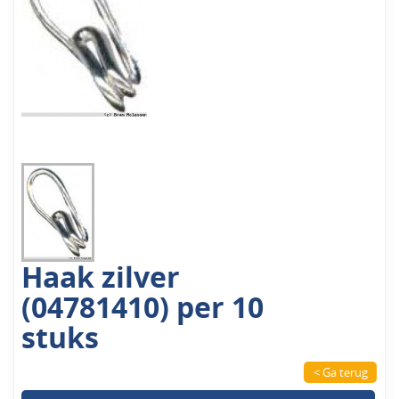
Haak zilver
(04781410) per 10
stuks
< Ga terug