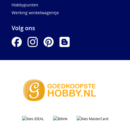
Hobbypunten
Werking winkelwagentje
Volg ons