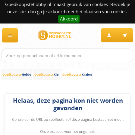
Goedkoopstehobby.nl maakt gebruik van cookies. Bezoek je
onze site, dan ga je akkoord met het plaatsen van cookies.
Akkoord
Hobby
Klei
Kralen
Goedkoopste
Goedkoopste
Goedkoopste
Helaas, deze pagina kon niet worden
gevonden
Controleer de URL op spelfouten of deze pagina bestaat niet meer.
Onze excuses voor het ongemak.