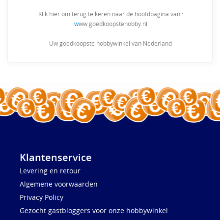
Klik hier om terug te keren naar de hoofdpagina van :
w
ww.goedkoopstehobby.nl
Uw goedkoopste hobbywinkel van Nederland
Klantenservice
Levering en retour
Algemene voorwaarden
Privacy Policy
Gezocht gastbloggers voor onze hobbywinkel