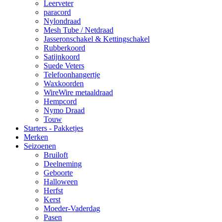
Leerveter
paracord
Nylondraad
Mesh Tube / Netdraad
Jasseronschakel & Kettingschakel
Rubberkoord
Satijnkoord
Suede Veters
Telefoonhangertje
Waxkoorden
WireWire metaaldraad
Hempcord
Nymo Draad
Touw
Starters - Pakketjes
Merken
Seizoenen
Bruiloft
Deelneming
Geboorte
Halloween
Herfst
Kerst
Moeder-Vaderdag
Pasen