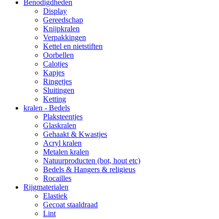
Benodigdheden
Display
Gereedschap
Knijpkralen
Verpakkingen
Kettel en nietstiften
Oorbellen
Calotjes
Kapjes
Ringetjes
Sluitingen
Ketting
kralen - Bedels
Plaksteentjes
Glaskralen
Gehaakt & Kwastjes
Acryl kralen
Metalen kralen
Natuurproducten (bot, hout etc)
Bedels & Hangers & religieus
Rocailles
Rijgmaterialen
Elastiek
Gecoat staaldraad
Lint