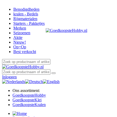
Benodigdheden
kralen - Bedels
Rijgmaterialen
Starters - Pakketjes
Merken
Seizoenen
Aktie
Nieuw!
Op=Op
Best verkocht
Inloggen
Ons assortiment:
Goedkoopste
Hobby
Goedkoopste
Klei
Goedkoopste
Kralen