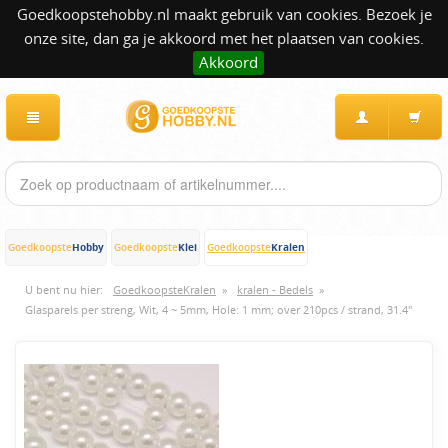
Goedkoopstehobby.nl maakt gebruik van cookies. Bezoek je
onze site, dan ga je akkoord met het plaatsen van cookies.
Akkoord
Hobby
Klei
Kralen
Goedkoopste
Goedkoopste
Goedkoopste
U bent nu hier:
GoedkoopsteKralen
»
kralen - Bedels
»
Glasparels per streng, Wit, 4 ~ 5mm, Hole: 1 mm; over 210pcs / strand, 31.4"