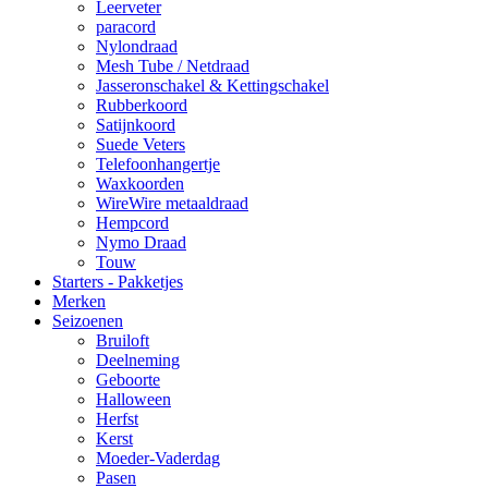
Leerveter
paracord
Nylondraad
Mesh Tube / Netdraad
Jasseronschakel & Kettingschakel
Rubberkoord
Satijnkoord
Suede Veters
Telefoonhangertje
Waxkoorden
WireWire metaaldraad
Hempcord
Nymo Draad
Touw
Starters - Pakketjes
Merken
Seizoenen
Bruiloft
Deelneming
Geboorte
Halloween
Herfst
Kerst
Moeder-Vaderdag
Pasen