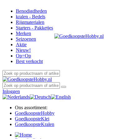
Benodigdheden
kralen - Bedels
Rijgmaterialen
Starters - Pakketjes
Merken
Seizoenen
Aktie
Nieuw!
Op=Op
Best verkocht
Inloggen
Ons assortiment:
Goedkoopste
Hobby
Goedkoopste
Klei
Goedkoopste
Kralen