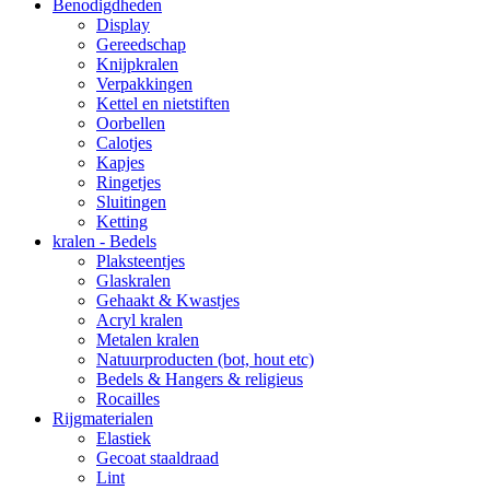
Benodigdheden
Display
Gereedschap
Knijpkralen
Verpakkingen
Kettel en nietstiften
Oorbellen
Calotjes
Kapjes
Ringetjes
Sluitingen
Ketting
kralen - Bedels
Plaksteentjes
Glaskralen
Gehaakt & Kwastjes
Acryl kralen
Metalen kralen
Natuurproducten (bot, hout etc)
Bedels & Hangers & religieus
Rocailles
Rijgmaterialen
Elastiek
Gecoat staaldraad
Lint