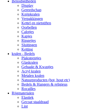
Benodigdheden
Display
Gereedschap
Knijpkralen
Verpakkingen
Kettel en nietstiften
Oorbellen
Calotjes
Kapjes
Ringetjes
Sluitingen
Ketting
kralen - Bedels
Plaksteentjes
Glaskralen
Gehaakt & Kwastjes
Acryl kralen
Metalen kralen
Natuurproducten (bot, hout etc)
Bedels & Hangers & religieus
Rocailles
Rijgmaterialen
Elastiek
Gecoat staaldraad
Lint