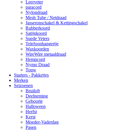
Leerveter
paracord
Nylondraad
Mesh Tube / Netdraad
Jasseronschakel & Kettingschakel
Rubberkoord
Satijnkoord
Suede Veters
Telefoonhangertje
Waxkoorden
WireWire metaaldraad
Hempcord
Nymo Draad
Touw
Starters - Pakketjes
Merken
Seizoenen
Bruiloft
Deelneming
Geboorte
Halloween
Herfst
Kerst
Moeder-Vaderdag
Pasen