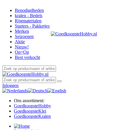
Benodigdheden
kralen - Bedels
Rijgmaterialen
Starters - Pakketjes
Merken
Seizoenen
Aktie
Nieuw!
Op=Op
Best verkocht
Inloggen
Ons assortiment:
Goedkoopste
Hobby
Goedkoopste
Klei
Goedkoopste
Kralen