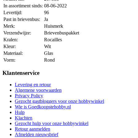
In assortiment sinds:
08-06-2022
Levertijd:
96
Past in brievenbus:
Ja
Merk:
Huismerk
Verzendwijze:
Brievenbuspakket
Kralen:
Rocailles
Kleur:
Wit
Materiaal:
Glas
Vorm:
Rond
Klantenservice
Levering en retour
Algemene voorwaarden
Privacy Policy
Gezocht gastbloggers voor onze hobbywinkel
Wie is Goedkoopstehobby.nl
Hulp
Klachten
Gezocht hulp voor onze hobbywinkel
Retour aanmelden
Afmelden nieuwsbrief