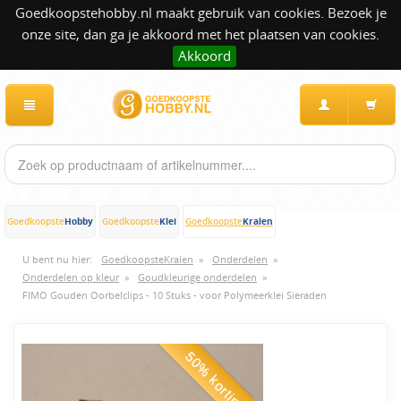
Goedkoopstehobby.nl maakt gebruik van cookies. Bezoek je
onze site, dan ga je akkoord met het plaatsen van cookies.
Akkoord
Hobby
Klei
Kralen
Goedkoopste
Goedkoopste
Goedkoopste
U bent nu hier:
GoedkoopsteKralen
»
Onderdelen
»
Onderdelen op kleur
»
Goudkleurige onderdelen
»
FIMO Gouden Oorbelclips - 10 Stuks - voor Polymeerklei Sieraden
50% korting