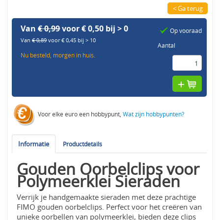
< Ga terug
Van
€ 0,99
voor € 0,50 bij > 0
Op vooraad
Van
€ 0,89
voor € 0,45 bij > 10
Aantal
Nu besteld, morgen in huis.
Voor elke euro een hobbypunt,
Wat zijn hobbypunten?
Informatie
Productdetails
Gouden Oorbelclips voor
Polymeerklei Sieraden
Verrijk je handgemaakte sieraden met deze prachtige
FIMO gouden oorbelclips. Perfect voor het creëren van
unieke oorbellen van polymeerklei, bieden deze clips