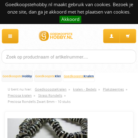
Goedkoopstehobby.nl maakt gebruik van cookies. Bezoek je
onze site, dan ga je akkoord met het plaatsen van cookies.
Akkoord
Hobby
Klei
Kralen
Goedkoopste
Goedkoopste
Goedkoopste
U bent nu hier:
GoedkoopsteKralen
»
kralen - Bedels
»
Plaksteentjes
»
Preciosa kralen
»
Strass Rondells
»
Preciosa Rondells Zwart 8mm - 10 stuks