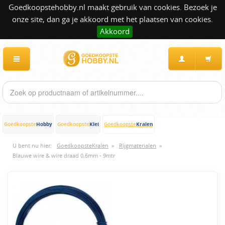
Goedkoopstehobby.nl maakt gebruik van cookies. Bezoek je
onze site, dan ga je akkoord met het plaatsen van cookies.
Akkoord
Hobby
Klei
Kralen
Goedkoopste
Goedkoopste
Goedkoopste
U bent nu hier:
GoedkoopsteKralen
»
Rijgmaterialen
»
Blauwe wire & wire draad 0,6mm - 9mtr