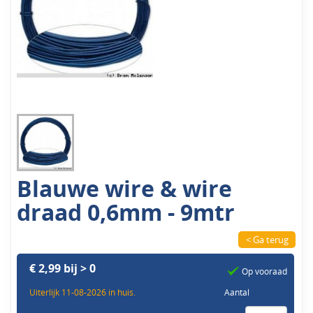
Blauwe wire & wire
draad 0,6mm - 9mtr
< Ga terug
€ 2,99 bij > 0
Op vooraad
Uiterlijk 11-08-2026 in huis.
Aantal