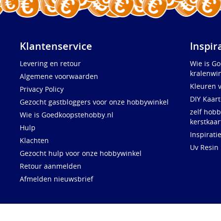
Klantenservice
Inspir
Levering en retour
Wie is G
kralenwin
Algemene voorwaarden
Kleuren 
Privacy Policy
DIY Kaar
Gezocht gastbloggers voor onze hobbywinkel
zelf hobb
Wie is Goedkoopstehobby.nl
kerstkaar
Hulp
Inspirati
Klachten
Uv Resin
Gezocht hulp voor onze hobbywinkel
Retour aanmelden
Afmelden nieuwsbrief