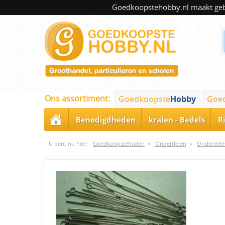
Goedkoopstehobby.nl maakt gebru
Ons assortiment:
Goedkoopste
Hobby
Goe
Benodigdheden
kralen - Bedels
R
U bent nu hier:
GoedkoopsteKralen
»
Onderdelen
»
Onderdele