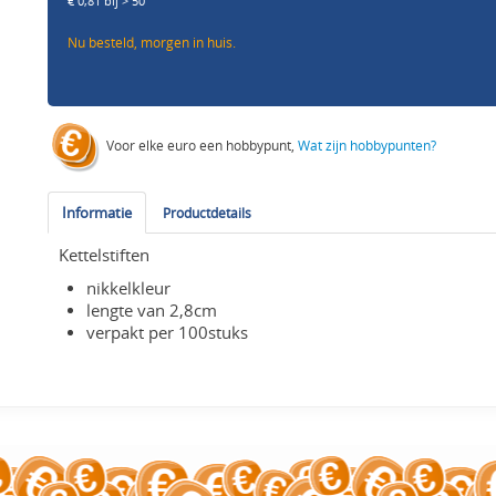
€ 0,81 bij > 50
Nu besteld, morgen in huis.
Voor elke euro een hobbypunt,
Wat zijn hobbypunten?
Informatie
Productdetails
Kettelstiften
nikkelkleur
lengte van 2,8cm
verpakt per 100stuks