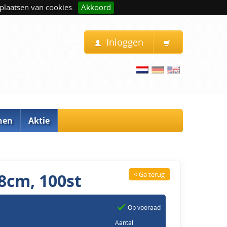
plaatsen van cookies.
Akkoord
Inloggen
nen
Aktie
,8cm, 100st
< Ga terug
Op vooraad
Aantal