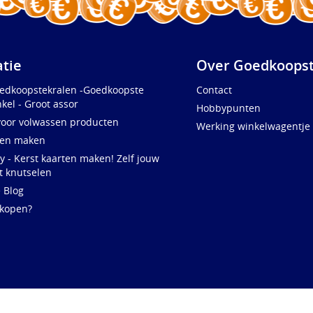
atie
Over Goedkoopst
oedkoopstekralen -Goedkoopste
Contact
kel - Groot assor
Hobbypunten
voor volwassen producten
Werking winkelwagentje
ten maken
y - Kerst kaarten maken! Zelf jouw
t knutselen
e Blog
 kopen?