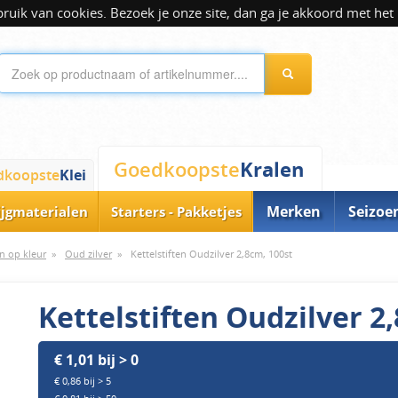
ik van cookies. Bezoek je onze site, dan ga je akkoord met het 
Kralen
Goedkoopste
dkoopste
Klei
Merken
Seizoe
ijgmaterialen
Starters - Pakketjes
n op kleur
»
Oud zilver
»
Kettelstiften Oudzilver 2,8cm, 100st
Kettelstiften Oudzilver 2
€ 1,01 bij > 0
€ 0,86 bij > 5