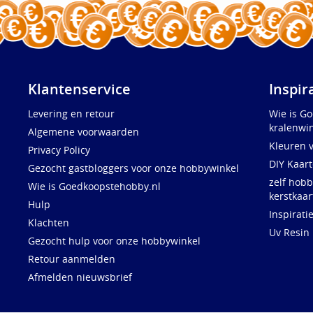
Klantenservice
Inspir
Levering en retour
Wie is G
kralenwin
Algemene voorwaarden
Kleuren 
Privacy Policy
DIY Kaar
Gezocht gastbloggers voor onze hobbywinkel
zelf hobb
Wie is Goedkoopstehobby.nl
kerstkaar
Hulp
Inspirati
Klachten
Uv Resin
Gezocht hulp voor onze hobbywinkel
Retour aanmelden
Afmelden nieuwsbrief