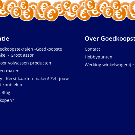
atie
Over Goedkoopst
oedkoopstekralen -Goedkoopste
Contact
kel - Groot assor
Hobbypunten
voor volwassen producten
Werking winkelwagentje
ten maken
y - Kerst kaarten maken! Zelf jouw
t knutselen
e Blog
 kopen?