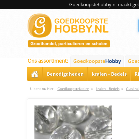
Goedkoopstehobby.nl maakt gebru
Ons assortiment:
Goedkoopste
Hobby
Goe
Benodigdheden
kralen - Bedels
R
U bent nu hier:
GoedkoopsteKralen
»
kralen - Bedels
»
Glaskra