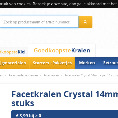
ik van cookies. Bezoek je onze site, dan ga je akkoord met het 
Kralen
Goedkoopste
dkoopste
Klei
Merken
Seizoe
ijgmaterialen
Starters - Pakketjes
len
»
Facet geslepen kralen
»
Facetkralen
»
Facetkralen Crystal 14mm - per 10 stuk
Facetkralen Crystal 14mm
stuks
€ 3,99 bij > 0