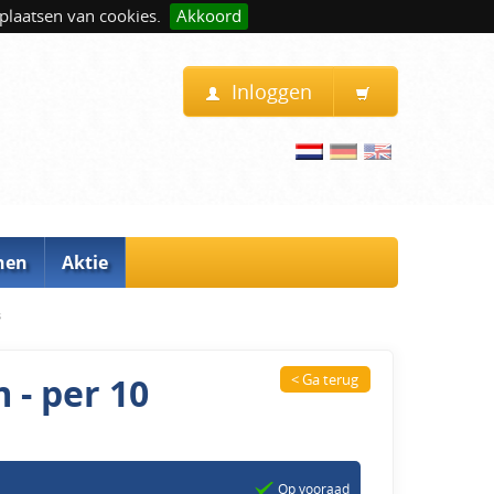
plaatsen van cookies.
Akkoord
Inloggen
nen
Aktie
s
 - per 10
< Ga terug
Op vooraad