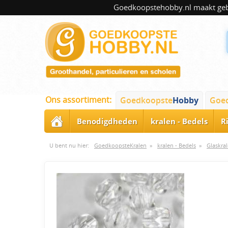
Goedkoopstehobby.nl maakt gebru
Ons assortiment:
Goedkoopste
Hobby
Goe
Benodigdheden
kralen - Bedels
R
U bent nu hier:
GoedkoopsteKralen
»
kralen - Bedels
»
Glaskra