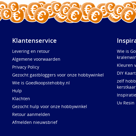
Klantenservice
Inspir
Levering en retour
Wie is G
kralenwin
Algemene voorwaarden
Kleuren 
Privacy Policy
DIY Kaar
Gezocht gastbloggers voor onze hobbywinkel
zelf hobb
Wie is Goedkoopstehobby.nl
kerstkaar
Hulp
Inspirati
Klachten
Uv Resin
Gezocht hulp voor onze hobbywinkel
Retour aanmelden
Afmelden nieuwsbrief