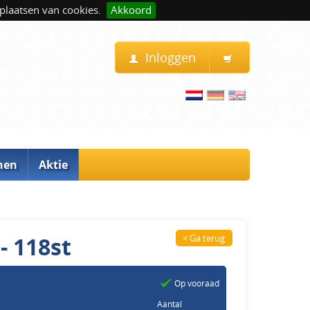
plaatsen van cookies.
Akkoord
Inloggen
nen
Aktie
- 118st
< Ga terug
Op vooraad
Aantal