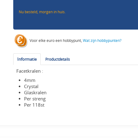
Nu besteld, morgen in huis.
Voor elke euro een hobbypunt,
Wat zijn hobbypunten?
Informatie
Productdetails
Facetkralen :
4mm
Crystal
Glaskralen
Per streng
Per 118st