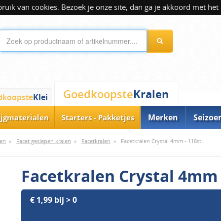
ik van cookies. Bezoek je onze site, dan ga je akkoord met het 
Kralen
Goedkoopste
dkoopste
Klei
Merken
Seizoe
ijgmaterialen
Starters - Pakketjes
len
»
Facet geslepen kralen
»
Facetkralen
»
Facetkralen Crystal 4mm - 118st
Facetkralen Crystal 4mm 
€ 1,99 bij > 0