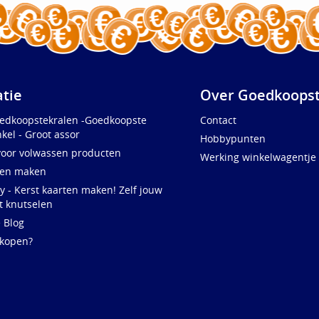
atie
Over Goedkoopst
oedkoopstekralen -Goedkoopste
Contact
kel - Groot assor
Hobbypunten
voor volwassen producten
Werking winkelwagentje
ten maken
y - Kerst kaarten maken! Zelf jouw
t knutselen
e Blog
 kopen?