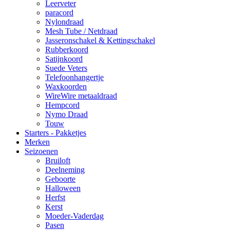
Leerveter
paracord
Nylondraad
Mesh Tube / Netdraad
Jasseronschakel & Kettingschakel
Rubberkoord
Satijnkoord
Suede Veters
Telefoonhangertje
Waxkoorden
WireWire metaaldraad
Hempcord
Nymo Draad
Touw
Starters - Pakketjes
Merken
Seizoenen
Bruiloft
Deelneming
Geboorte
Halloween
Herfst
Kerst
Moeder-Vaderdag
Pasen