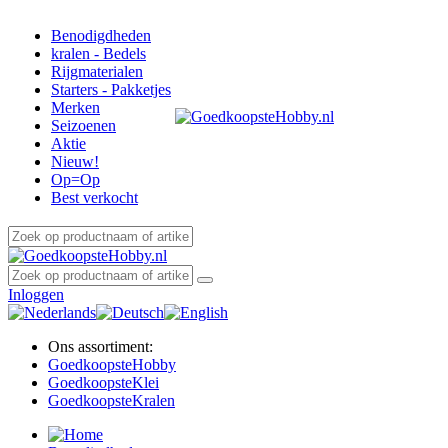
Benodigdheden
kralen - Bedels
Rijgmaterialen
Starters - Pakketjes
Merken
Seizoenen
Aktie
Nieuw!
Op=Op
Best verkocht
Inloggen
Ons assortiment:
Goedkoopste
Hobby
Goedkoopste
Klei
Goedkoopste
Kralen