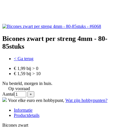
Bicones zwart per streng 4mm - 80-
85stuks
< Ga terug
€ 1,99 bij > 0
€ 1,59 bij > 10
Nu besteld, morgen in huis.
Op vooraad
Aantal
Voor elke euro een hobbypunt,
Wat zijn hobbypunten?
Informatie
Productdetails
Bicones zwart