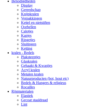
Benodigdheden
Display
Gereedschap
Knijpkralen
Verpakkingen
Kettel en nietstiften
Oorbellen
Calotjes
Kapjes
Ringetjes
Sluitingen
Ketting
kralen - Bedels
Plaksteentjes
Glaskralen
Gehaakt & Kwastjes
Acryl kralen
Metalen kralen
Natuurproducten (bot, hout etc)
Bedels & Hangers & religieus
Rocailles
Rijgmaterialen
Elastiek
Gecoat staaldraad
Lint