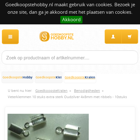
Goedkoopstehobby.nl maakt gebruik van cookies. Bezoek je
onze site, dan ga je akkoord met het plaatsen van cookies.
Akkoord
Hobby
Klei
Kralen
Goedkoopste
Goedkoopste
Goedkoopste
U bent nu hier:
GoedkoopsteKralen
»
Benodigdheden
»
Veterklemmen 10 stuks extra sterk Oudzilver 4x8mm met ribbels - 10stuks