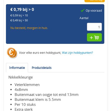
€ 0,79 bij > 0
Op vooraad
€ 0,59 bij > 10
Aantal
€ 0,49 bij > 50
Nu besteld, morgen in huis.
Voor elke euro een hobbypunt,
Wat zijn hobbypunten?
Informatie
Productdetails
Nikkelkleurige
Veterklemmen
4x8mm
Buitenmaat van oogje tot eind 13mm
Buitenmaat klem is 5.5mm
Per 10 stuks
Extra sterk