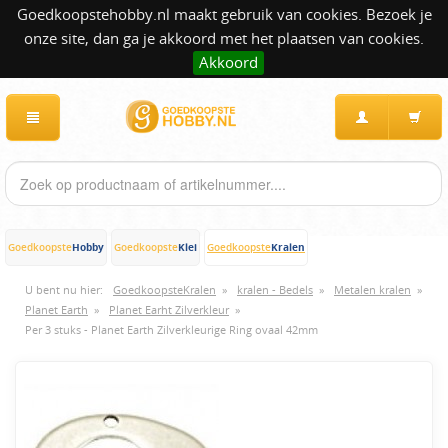
Goedkoopstehobby.nl maakt gebruik van cookies. Bezoek je
onze site, dan ga je akkoord met het plaatsen van cookies.
Akkoord
Hobby
Klei
Kralen
Goedkoopste
Goedkoopste
Goedkoopste
U bent nu hier:
GoedkoopsteKralen
»
kralen - Bedels
»
Metalen kralen
»
Planet Earth
»
Planet Earht Zilverkleur
»
Per 3 stuks - Planet Earth Zilverkleurige Ring ovaal 42mm