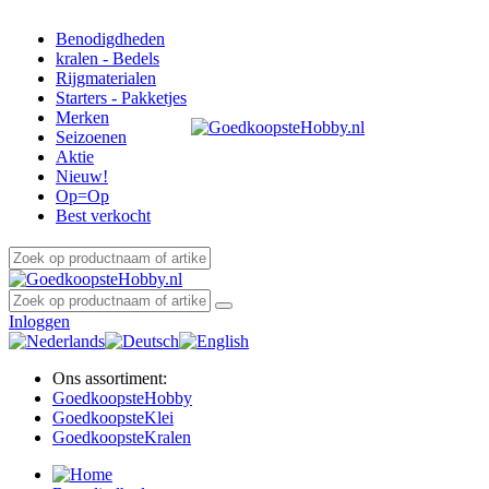
Benodigdheden
kralen - Bedels
Rijgmaterialen
Starters - Pakketjes
Merken
Seizoenen
Aktie
Nieuw!
Op=Op
Best verkocht
Inloggen
Ons assortiment:
Goedkoopste
Hobby
Goedkoopste
Klei
Goedkoopste
Kralen