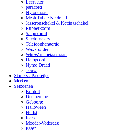
Leerveter
paracord
Nylondraad
Mesh Tube / Netdraad
Jasseronschakel & Kettingschakel
Rubberkoord
Satijnkoord
Suede Veters
Telefoonhangertje
Waxkoorden
WireWire metaaldraad
Hempcord
Nymo Draad
Touw
Starters - Pakketjes
Merken
Seizoenen
Bruiloft
Deelneming
Geboorte
Halloween
Herfst
Kerst
Moeder-Vaderdag
Pasen