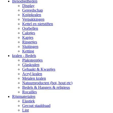
Benodigdheden
Display
Gereedschap
Knijpkralen
Verpakkingen
Kettel en nietstiften
Oorbellen
Calotjes
Kapjes
Ringetjes
Sluitingen
Ketting
kralen - Bedels
Plaksteentjes
Glaskralen
Gehaakt & Kwastjes
Acryl kralen
Metalen kralen
Natuurproducten (bot, hout etc)
Bedels & Hangers & religieus
Rocailles
Rijgmaterialen
Elastiek
Gecoat staaldraad
Lint