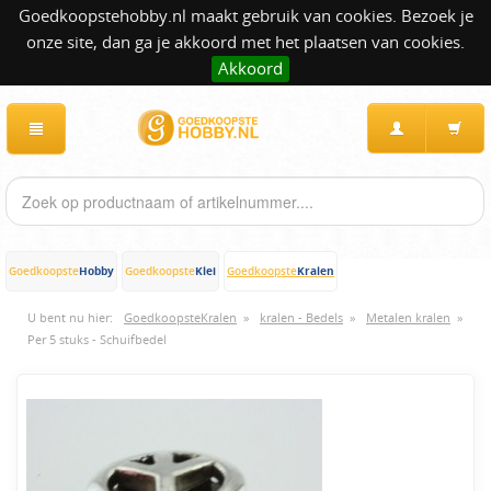
Goedkoopstehobby.nl maakt gebruik van cookies. Bezoek je
onze site, dan ga je akkoord met het plaatsen van cookies.
Akkoord
Hobby
Klei
Kralen
Goedkoopste
Goedkoopste
Goedkoopste
U bent nu hier:
GoedkoopsteKralen
»
kralen - Bedels
»
Metalen kralen
»
Per 5 stuks - Schuifbedel