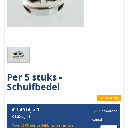
Per 5 stuks -
Schuifbedel
< Ga terug
€ 1,49 bij > 0
Op vooraad
€ 1,29 bij > 6
Aantal
Voor 12:00 uur besteld, morgen in huis.