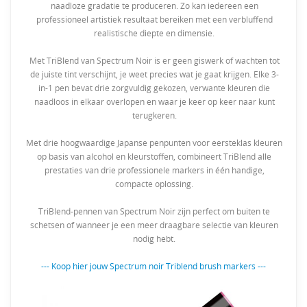
naadloze gradatie te produceren. Zo kan iedereen een
professioneel artistiek resultaat bereiken met een verbluffend
realistische diepte en dimensie.
Met TriBlend van Spectrum Noir is er geen giswerk of wachten tot
de juiste tint verschijnt, je weet precies wat je gaat krijgen. Elke 3-
in-1 pen bevat drie zorgvuldig gekozen, verwante kleuren die
naadloos in elkaar overlopen en waar je keer op keer naar kunt
terugkeren.
Met drie hoogwaardige Japanse penpunten voor eersteklas kleuren
op basis van alcohol en kleurstoffen, combineert TriBlend alle
prestaties van drie professionele markers in één handige,
compacte oplossing.
TriBlend-pennen van Spectrum Noir zijn perfect om buiten te
schetsen of wanneer je een meer draagbare selectie van kleuren
nodig hebt.
--- Koop hier jouw Spectrum noir Triblend brush markers ---