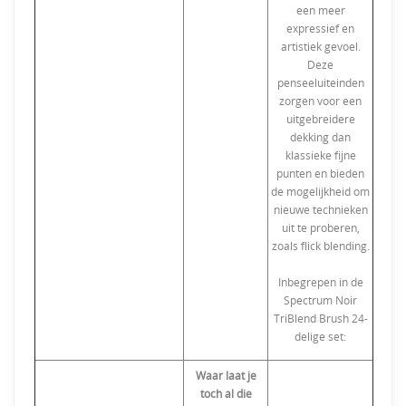
een meer
expressief en
artistiek gevoel.
Deze
penseeluiteinden
zorgen voor een
uitgebreidere
dekking dan
klassieke fijne
punten en bieden
de mogelijkheid om
nieuwe technieken
uit te proberen,
zoals flick blending.
Inbegrepen in de
Spectrum Noir
TriBlend Brush 24-
delige set:
Waar laat je
toch al die