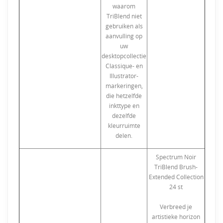
waarom
TriBlend niet
gebruiken als
aanvulling op
uw
desktopcollectie
Classique- en
Illustrator-
markeringen,
die hetzelfde
inkttype en
dezelfde
kleurruimte
delen.
Spectrum Noir
TriBlend Brush-
Extended Collection
24 st
Verbreed je
artistieke horizon