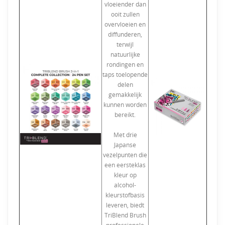
vloeiender dan
ooit zullen
overvloeien en
diffunderen,
terwijl
natuurlijke
rondingen en
taps toelopende
delen
gemakkelijk
kunnen worden
bereikt.
Met drie
Japanse
vezelpunten die
een eersteklas
kleur op
alcohol-
kleurstofbasis
leveren, biedt
TriBlend Brush