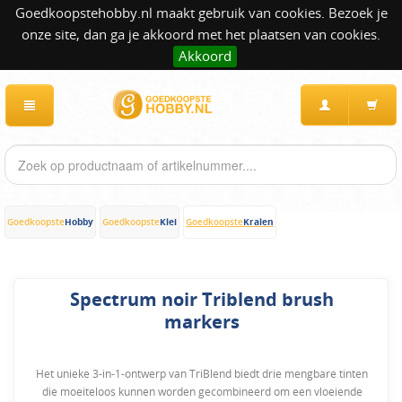
Goedkoopstehobby.nl maakt gebruik van cookies. Bezoek je
onze site, dan ga je akkoord met het plaatsen van cookies.
Akkoord
Hobby
Klei
Kralen
Goedkoopste
Goedkoopste
Goedkoopste
Spectrum noir Triblend brush
markers
Het unieke 3-in-1-ontwerp van TriBlend biedt drie mengbare tinten
die moeiteloos kunnen worden gecombineerd om een ​​vloeiende