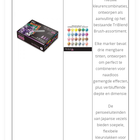
kleurencombinaties,
ontworpen als
aanvulling op het
bestaande TriBlend
Brush-assortiment.
Elke marker bevat
drie mengbare
tinten, ontworpen
om perfect te
combineren voor
naadloos
gemengde effecten,
plus verbluffende
diepte en dimensie.
De
penseeluiteinden
van Japanse vezels
bieden soepele,
flexibele
kleurvlakken voor