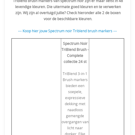
Triblend brush markers van spectrum noir zijn er maar liefst in 48
levendige kleuren. Die uitermate goed kleuren en te verwerken
zijn. Wij zijn al overtuigd jullie? Check hieronder alle 2 de boxen
voor de beschikbare kleuren.
--- Koop hier jouw Spectrum noir Triblend brush markers ---
Spectrum Noir
TriBlend Brush -
Complete
collectie 24 st
TriBlend 3-in-1
Brush markers
bieden een
soepele,
expressieve
dekking met
naadloos
gemengde
overgangen van
licht naar
donker. Elke