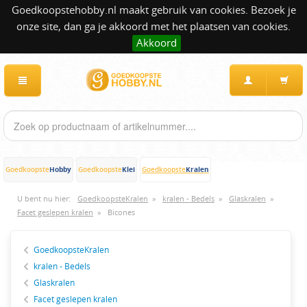
Goedkoopstehobby.nl maakt gebruik van cookies. Bezoek je
onze site, dan ga je akkoord met het plaatsen van cookies.
Akkoord
Hobby
Klei
Kralen
Goedkoopste
Goedkoopste
Goedkoopste
U bent nu hier:
GoedkoopsteKralen
»
kralen - Bedels
»
Glaskralen
»
Facet geslepen kralen
»
Bicones
GoedkoopsteKralen
kralen - Bedels
Glaskralen
Facet geslepen kralen