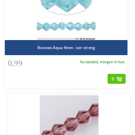
Voordelen:
- Veelzijdig: Ideaal voor het maken van armbanden, kettingen,
oorbellen en andere sieraden.
- Hoogwaardige Afwerking: De glaskralen zijn geslepen voor een
schitterende glans en een professionele uitstraling.
- Duurzaam: Bestand tegen dagelijks gebruik zonder verlies van kleur
of glans.
Bicones Aqua 4mm - oer streng
- Gemakkelijk te Gebruiken: De uniforme vorm en grootte maken ze
gemakkelijk te rijgen en te verwerken in elk project.
0,99
Nu besteld, morgen in huis.
Toepassingen:
- Sieradenontwerp: Creëer adembenemende sieraden die er
professioneel uitzien.
- Decoratie: Voeg een sprankelend accent toe aan kleding, tassen, en
woondecoraties.
- DIY Projecten: Perfect voor knutselprojecten, zoals het versieren van
kaarten, fotolijsten, en meer.
Tips:
- Combineren: Mix en match verschillende kleuren en maten voor een
dynamisch effect.