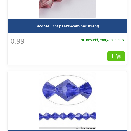
Garantie:
Wij staan achter de kwaliteit van onze producten. Mocht je niet volledig
tevreden zijn met je aankoop, neem dan contact met ons op voor een
retour of omruiling.
Bicones licht paars 4mm per streng
Bestel nu en laat je creativiteit de vrije loop met onze prachtige
0,99
Nu besteld, morgen in huis.
glaskralen Bicones!