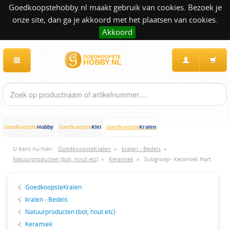
Goedkoopstehobby.nl maakt gebruik van cookies. Bezoek je
onze site, dan ga je akkoord met het plaatsen van cookies.
Akkoord
Hobby
Klei
Kralen
Goedkoopste
Goedkoopste
Goedkoopste
U bent nu hier:
GoedkoopsteKralen
»
kralen - Bedels
»
Natuurproducten (bot, hout etc)
»
Keramiek
»
Subgroep- Keramiek Hart
GoedkoopsteKralen
kralen - Bedels
Natuurproducten (bot, hout etc)
Keramiek