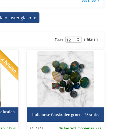
lees meer ›
lain luster glasmix
i losse pakketten te moeten kopen? Dan zijn onze glasmixen
en kralen en vormen samen een afwisselend geheel. De mixen
r ook mixen die zijn aangepast aan een seizoen of gesorteerd op
artikelen
Toon
 2 betalen
an in een grotere hoeveelheid. Geeft u workshops of bent u
 Voor een aantrekkelijke prijs heeft u een grotere
 de kralen in grote hoeveelheden verkocht worden, kunnen we
n één keer een grote voorraad kralen!
se kralen
Italiaanse Glaskralen groen - 25 stuks
t, heeft u uw pakket zelfs morgen al in huis! Heeft u hulp
en in huis.
Nu besteld, morgen in huis.