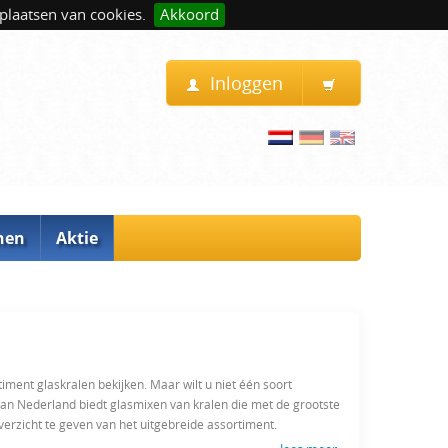
plaatsen van cookies.
Akkoord
Inloggen
nen
Aktie
iment glaskralen bekijken. Maar wilt u niet één soort
van Nederland biedt glasmixen van kralen die met de grootste
verzicht te geven van het uitgebreide assortiment.