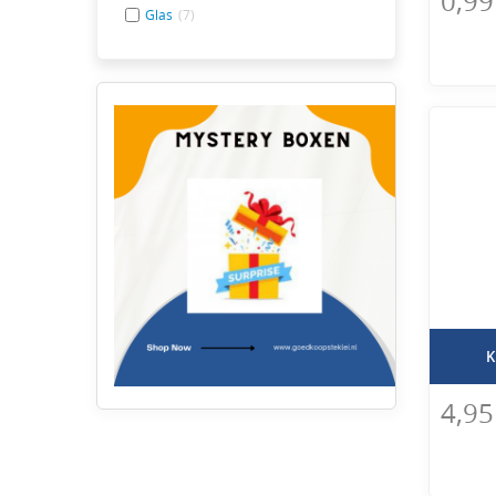
0,99
nodig,
Glas
(7)
K
4,95