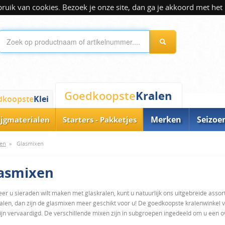
ik van cookies. Bezoek je onze site, dan ga je akkoord met het 
Kralen
Goedkoopste
dkoopste
Klei
Merken
Seizoe
ijgmaterialen
Starters - Pakketjes
len
»
Glasmixen
asmixen
r u sieraden wilt maken met glaskralen, kunt u natuurlijk ons uitgebreide assort
alen, dan zijn de glasmixen meer geschikt voor u! De goedkoopste kralenwinkel 
ijn vervaardigd. De verschillende mixen zijn in subgroepen ingedeeld om u een o