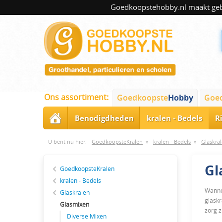
Goedkoopstehobby.nl maakt gebru
Ons assortiment:
Goedkoopste
Hobby
Goe
Benodigdheden
kralen - Bedels
R
U bent nu hier:
GoedkoopsteKralen
»
kralen - Bedels
»
Glaskra
Gl
GoedkoopsteKralen
kralen - Bedels
Wannee
Glaskralen
glaskr
Glasmixen
zorg z
Diverse Mixen