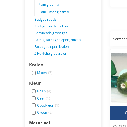
St
Plain glasmix
Plain luster glasmix
Wilt u
Budget Beads
missch
Budget Beads blokjes
zijn i
Ponybeads groot gat
kleur.
Sorteer
Parels, facet geslepen, mixen
Vo
Facet geslepen kralen
Zilverfolie glaskralen
In dez
gewoon
Kralen
hoevee
Mixen
(7)
Ki
Kleur
Bruin
(4)
Voor d
Geel
(1)
ze u g
Goudkleur
(1)
Be
Groen
(2)
G
Materiaal
Bestel