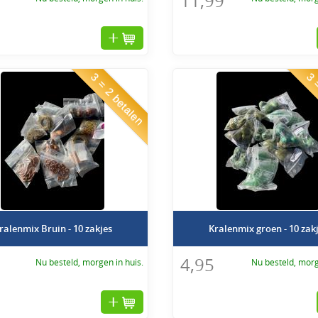
11,99
 neem dan gerust contact op via de livechat. Wij helpen u graag bij het vinden v
3 = 2 betalen
3 =
ralenmix Bruin - 10 zakjes
Kralenmix groen - 10 zak
4,95
Nu besteld, morgen in huis.
Nu besteld, morg