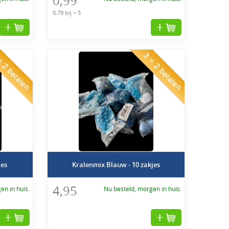
0,99
an de meest geschikte materialen voor elk gebruik.
0,79 bij > 5
 2 betalen
3 = 2 betalen
jes
Kralenmix Blauw - 10 zakjes
4,95
en in huis.
Nu besteld, morgen in huis.