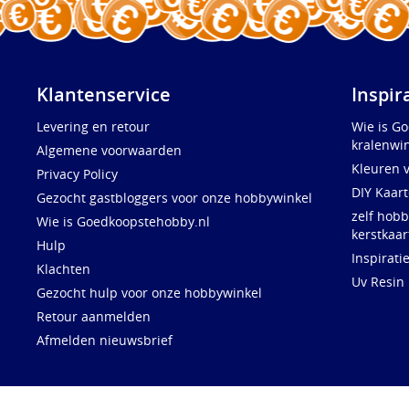
Klantenservice
Inspir
Levering en retour
Wie is G
kralenwin
Algemene voorwaarden
Kleuren 
Privacy Policy
DIY Kaar
Gezocht gastbloggers voor onze hobbywinkel
zelf hobb
Wie is Goedkoopstehobby.nl
kerstkaar
Hulp
Inspirati
Klachten
Uv Resin
Gezocht hulp voor onze hobbywinkel
Retour aanmelden
Afmelden nieuwsbrief