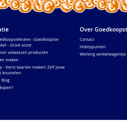
atie
Over Goedkoopst
oedkoopstekralen -Goedkoopste
Contact
kel - Groot assor
Hobbypunten
voor volwassen producten
Werking winkelwagentje
ten maken
y - Kerst kaarten maken! Zelf jouw
t knutselen
e Blog
 kopen?