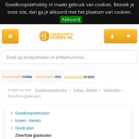
Goedkoopstehobby.nl maakt gebruik van cookies. Bezoek je
onze site, dan ga je akkoord met het plaatsen van cookies.
Akkoord
Hobby
Klei
Kralen
Goedkoopste
Goedkoopste
Goedkoopste
U bent nu hier:
GoedkoopsteKralen
»
kralen - Bedels
»
Glaskralen
»
Zilverfolie glaskralen
GoedkoopsteKralen
kralen - Bedels
Glaskralen
Zilverfolie glaskralen